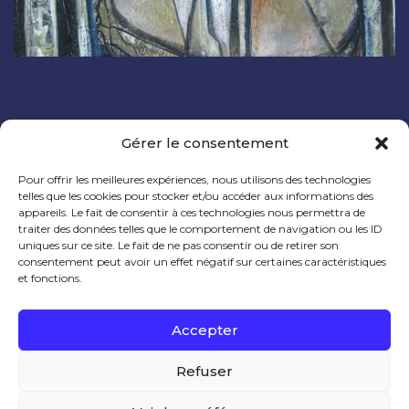
Gérer le consentement
Pour offrir les meilleures expériences, nous utilisons des technologies
telles que les cookies pour stocker et/ou accéder aux informations des
appareils. Le fait de consentir à ces technologies nous permettra de
traiter des données telles que le comportement de navigation ou les ID
Contact
uniques sur ce site. Le fait de ne pas consentir ou de retirer son
consentement peut avoir un effet négatif sur certaines caractéristiques
et fonctions.
Email:
mariedesaulles@gmail.com
Tel:
06 73 10 45 77
Accepter
Refuser
Marie se consacre à l'émergence des rayonnements subtils.