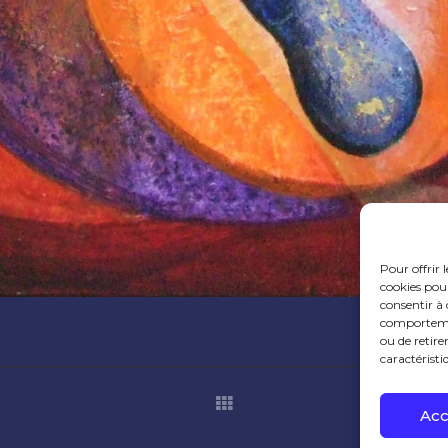
Pour offrir 
cookies pour
consentir à 
comportement
ou de retire
caractéristi
Acc